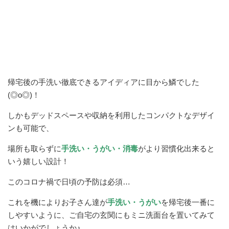
帰宅後の手洗い徹底できるアイディアに目から鱗でした
(◎o◎)！
しかもデッドスペースや収納を利用したコンパクトなデザイ
ンも可能で、
場所も取らずに
手洗い・うがい・消毒
がより習慣化出来ると
いう嬉しい設計！
このコロナ禍で日頃の予防は必須…
これを機によりお子さん達が
手洗い・うがい
を帰宅後一番に
しやすいように、ご自宅の玄関にもミニ洗面台を置いてみて
はいかがでしょうか♪