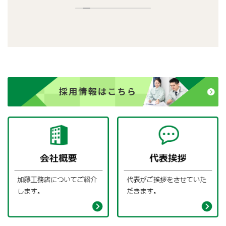
持ち
他の業者さんもあまり差がなかったので
近
最終的に業者さんの人柄で選びました。
い
で、
工事が終わって私の判断に間違いがなか
ィ
ったと満足してます。また将来お願いす
定
願い
るときにはここにします。塗装を考えて
も
いる友人がいたら迷わずに紹介します。
あ
ま
す