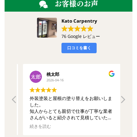
お客様のお声
Kato Carpentry
76 Google レビュー
口コミを書く
桃太郎
2026-04-16
誠に
外装塗装と屋根の塗り替えをお願いしま
バ
した。
し
色々
知人からとても親切で仕事が丁寧な業者
と
いた
さんがいると紹介されて見積していただ
た
きました。あと2，3件他の業者さんにも
打
続きを読む
続
見積を依頼したのですが、一番対応が丁
の
に応
寧だったのでここにしました。見積額は
ま