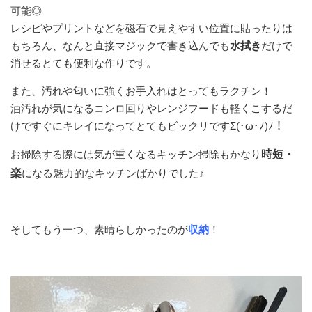
可能◎
レシピやプリントなどを磁石で見えやすい位置に貼ったりは
もちろん、なんと直接マジックで書き込んでも
水拭き
だけで
消せるとても便利な作りです。
また、汚れや匂いに強くお手入れはとってもラクチン！
油汚れが気になるコンロ回りやレンジフードも軽くこするだ
けですぐにキレイになってとてもビックリですΣ(･ω･ﾉ)ﾉ！
お掃除する際には気が重くなるキッチン掃除もかなり
時短・
楽
になる魅力的なキッチンばかりでした♪
そしてもう一つ、素晴らしかったのが
収納
！