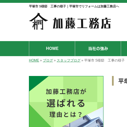
平塚市 S様邸 工事の様子｜平塚市でリフォームは加藤工務店へ
HOME
当社の強み
HOME
»
ブログ
»
スタッフブログ
»
平塚市 S様邸 工事の様子
平