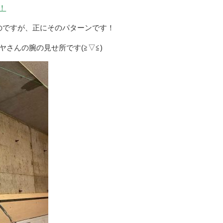
！
のですが、正にそのパターンです！
さんの腕の見せ所です(≧▽≦)