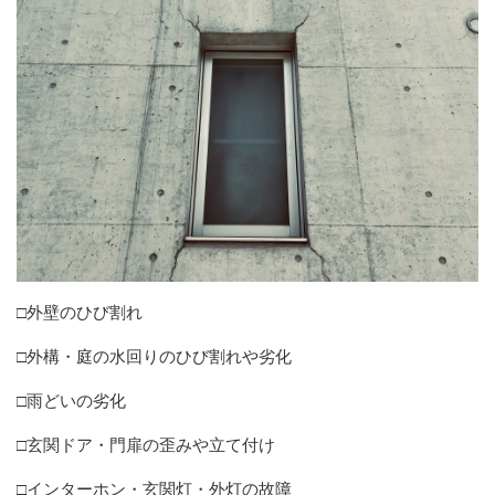
□外壁のひび割れ
□外構・庭の水回りのひび割れや劣化
□雨どいの劣化
□玄関ドア・門扉の歪みや立て付け
□インターホン・玄関灯・外灯の故障