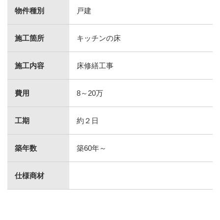
物件種別
戸建
施工箇所
キッチンの床
施工内容
床修繕工事
費用
8～20万
工期
約２日
築年数
築60年～
仕様商材