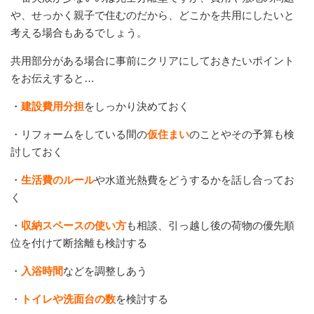
や、せっかく親子で住むのだから、どこかを共用にしたいと
考える場合もあるでしょう。
共用部分がある場合に事前にクリアにしておきたいポイント
をお伝えすると…
・
建設費用分担
をしっかり決めておく
・リフォームをしている間の
仮住まい
のことやその予算も検
討しておく
・
生活費のルール
や水道光熱費をどうするかを話し合ってお
く
・
収納スペースの使い方
も相談、引っ越し後の荷物の優先順
位を付けて断捨離も検討する
・
入浴時間
などを調整しあう
・
トイレや洗面台の数
を検討する