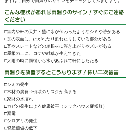
まずはご自分で雨漏りのサインをチェックしてみましょう。
こんな症状があれば雨漏りのサイン！すぐにご連絡
ください
□室内や軒の天井・壁に水が伝わったようなシミや跡がある
□瓦の表面に、はがれたり割れたりしている部分がある
□瓦やスレートなどの屋根材に浮き上がりやズレがある
□屋根の上に、コケや雑草が生えてきた
□大雨の時に雨樋から水があふれて軒にしたたる
雨漏りを放置するとこうなります！怖い二次被害
□シミの発生
□木材の腐食⇒倒壊のリスクが高まる
□家財の水濡れ
□カビの発生による健康被害（シックハウス症候群）
□漏電
□シロアリの発生
□資産価値の低下