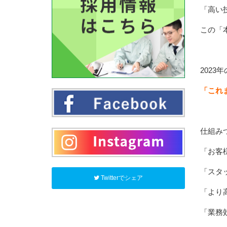
「高い
この「
2023
「これ
仕組み
「お客
「スタ
Twitterでシェア
「より
「業務