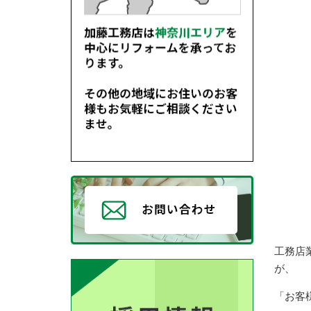
工務店
が、
「お客