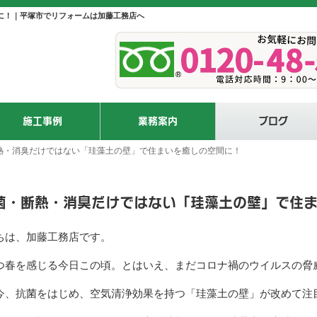
に！｜平塚市でリフォームは加藤工務店へ
施工事例
業務案内
ブログ
熱・消臭だけではない「珪藻土の壁」で住まいを癒しの空間に！
菌・断熱・消臭だけではない「珪藻土の壁」で住
ちは、加藤工務店です。
つ春を感じる今日この頃。とはいえ、まだコロナ禍のウイルスの脅
今、抗菌をはじめ、空気清浄効果を持つ「珪藻土の壁」が改めて注