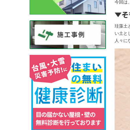
今回は
▼そ
珪藻土
い土と
人々に