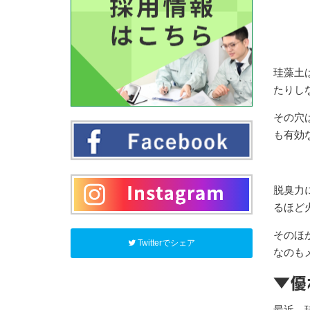
珪藻土
たりし
その穴
も有効
脱臭力
るほど
そのほ
Twitterでシェア
なのも
▼優
最近、