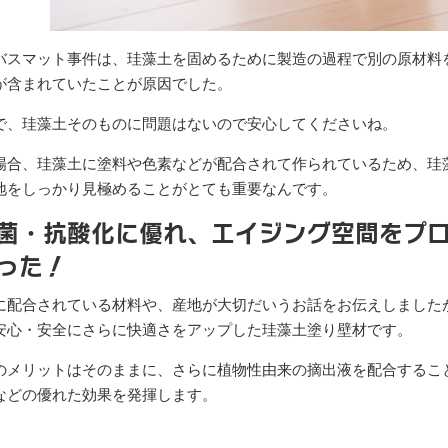
バスマット事件は、珪藻土を固めるために製造の過程で別の原材料
が含まれていたことが原因でした。
で、珪藻土そのものに問題はないので安心してくださいね。
場合、珪藻土に塗料や色素などが配合されて作られているため、珪
地をしっかり見極めることがとても重要なんです。
菌・抗酸化に優れ、エイジング空間をプロ
った！
に配合されている材料や、産地が大切だいうお話をお伝えしました
安心・安全にさらに快適さをアップした珪藻土塗り壁材です。
のメリットはそのままに、さらに植物性由来の摘出液を配合するこ
などの優れた効果を発揮します。