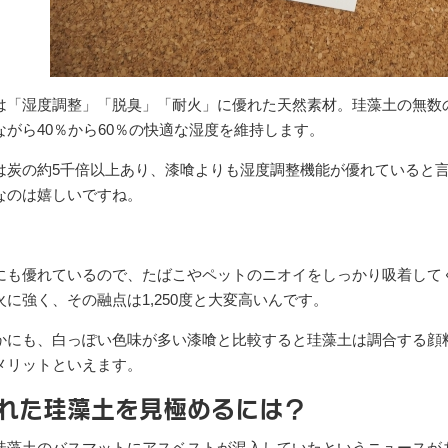
は「湿度調整」「脱臭」「耐火」に優れた天然素材。珪藻土の無数
ながら40％から60％の快適な湿度を維持します。
は炭の約5千倍以上あり、漆喰よりも湿度調整機能が優れていると
なのは嬉しいですね。
にも優れているので、たばこやペットのニオイをしっかり吸着して
火に強く、その融点は1,250度と大変高いんです。
かにも、白っぽい色味が多い漆喰と比較すると珪藻土は調合する顔
メリットといえます。
れた珪藻土を見極めるには？
珪藻土のバスマットにアスベストが混入していたというニュースが