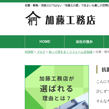
抗菌・断熱・消臭だけではない「珪藻土の壁」で住まいを癒しの空間
HOME
当社の強み
HOME
»
ブログ
»
知って得する！リフォーム豆知識
»
抗菌・断
抗
こんに
少しず
そんな