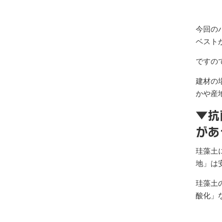
今回の
ベスト
ですの
建材の
かや産
▼抗
があ
珪藻土
地」は
珪藻土
酸化」