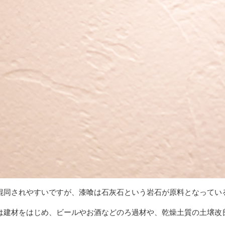
混同されやすいですが、漆喰は石灰石という岩石が原料となってい
は建材をはじめ、ビールやお酒などのろ過材や、乾燥土質の土壌改