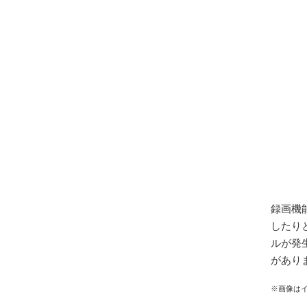
録画機
したり
ルが発
があり
※画像は