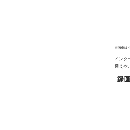
※画像は
インタ
迎えや
録画