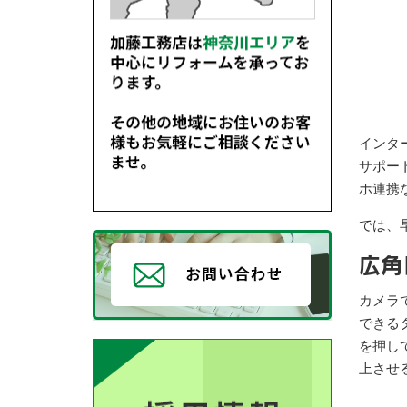
インタ
サポー
ホ連携
では、
広角
カメラ
できる
を押し
上させ