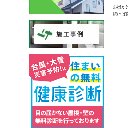
お出か
続けば