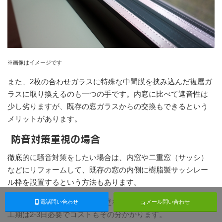
※画像はイメージです
また、2枚の合わせガラスに特殊な中間膜を挟み込んだ複層ガ
ラスに取り換えるのも一つの手です。内窓に比べて遮音性は
少し劣りますが、既存の窓ガラスからの交換もできるという
メリットがあります。
防音対策重視の場合
徹底的に騒音対策をしたい場合は、内窓や二重窓（サッシ）
などにリフォームして、既存の窓の内側に樹脂製サッシレー
ル枠を設置するという方法もあります。
サッシを全部取り換えるには壁を切ったりすることもあり、
電話問い合わせ
メール問い合わせ
工期は2-3日必要でコストもその分かかります。