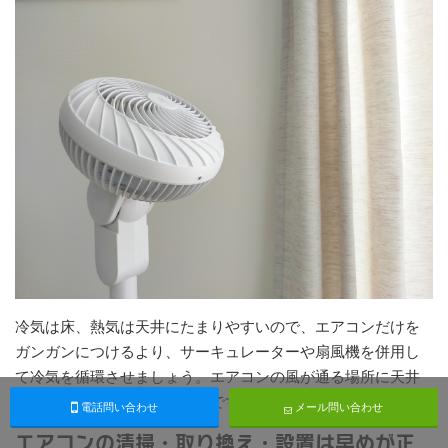
冷気は床、熱気は天井にたまりやすいので、エアコンだけを
ガンガンにつけるより、サーキュレーターや扇風機を併用し
て冷気を循環させましょう。エアコンの風が通る場所に天井
へ向けて送風するのが効率的です。
電話問い合わせ
メール問い合わせ
エアコンの清掃・取り換え・設置は早めが正